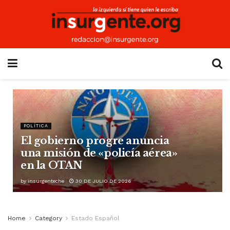
POLÍTICA
El gobierno progre anuncia
una misión de «policía aérea»
en la OTAN
by
insurgenteche
30 DE JULIO DE 2026
Home
Category
Estado Español