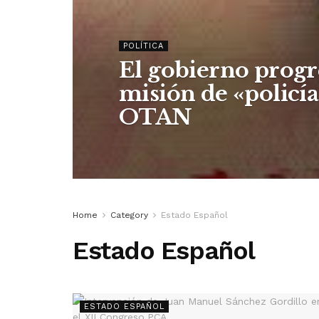
POLÍTICA
El gobierno progr
misión de «policía
OTAN
Home
Category
Estado Español
Estado Español
ESTADO ESPAÑOL