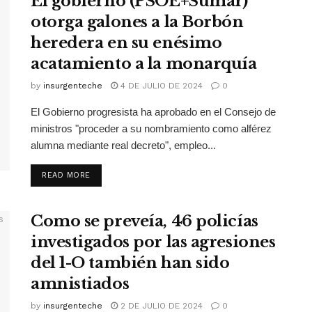
El gobierno (PSOE+Sumar)
otorga galones a la Borbón
heredera en su enésimo
acatamiento a la monarquía
by
insurgenteche
4 DE JULIO DE 2024
0
El Gobierno progresista ha aprobado en el Consejo de
ministros "proceder a su nombramiento como alférez
alumna mediante real decreto", empleo...
READ MORE
Como se preveía, 46 policías
investigados por las agresiones
del 1-O también han sido
amnistiados
by
insurgenteche
2 DE JULIO DE 2024
0