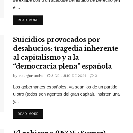
se exhibe como un acabose del estado de Derecho (en
el...
READ MORE
Suicidios provocados por
desahucios: tragedia inherente
al capitalismo y a la
“democracia plena” española
by
insurgenteche
3 DE JULIO DE 2024
0
Los gobernantes españoles, ya sean los de un partido
u otro (todos son agentes del gran capital), insisten una
y...
READ MORE