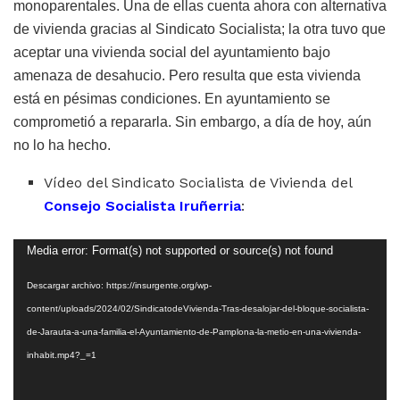
monoparentales. Una de ellas cuenta ahora con alternativa
de vivienda gracias al Sindicato Socialista; la otra tuvo que
aceptar una vivienda social del ayuntamiento bajo
amenaza de desahucio. Pero resulta que esta vivienda
está en pésimas condiciones. En ayuntamiento se
comprometió a repararla. Sin embargo, a día de hoy, aún
no lo ha hecho.
Vídeo del Sindicato Socialista de Vivienda del
Consejo Socialista Iruñerria
:
Reproductor
Media error: Format(s) not supported or source(s) not found
de
Descargar archivo: https://insurgente.org/wp-
vídeo
content/uploads/2024/02/SindicatodeVivienda-Tras-desalojar-del-bloque-socialista-
de-Jarauta-a-una-familia-el-Ayuntamiento-de-Pamplona-la-metio-en-una-vivienda-
inhabit.mp4?_=1