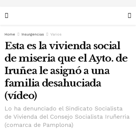
Home
Insurgencias
Varios
Esta es la vivienda social
de miseria que el Ayto. de
Iruñea le asignó a una
familia desahuciada
(vídeo)
Lo ha denunciado el Sindicato Socialista
de Vivienda del Consejo Socialista Iruñerria
(comarca de Pamplona)