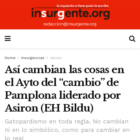
Home
Insurgencias
Varios
Así cambian las cosas en
el Ayto del “cambio” de
Pamplona liderado por
Asiron (EH Bildu)
Gatopardismo en toda regla. No cambian
ni en lo simbólico, como para cambiar en
lo real