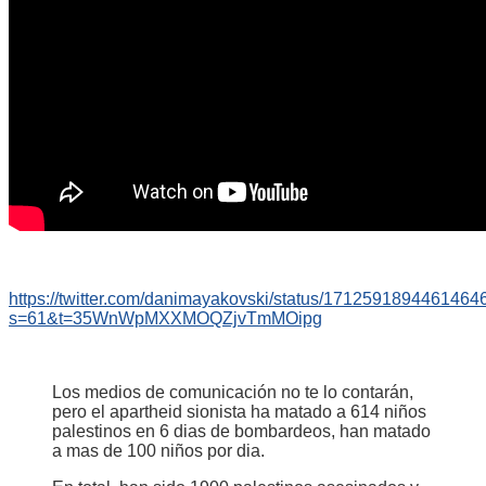
https://twitter.com/danimayakovski/status/1712591894461464
s=61&t=35WnWpMXXMOQZjvTmMOipg
Los medios de comunicación no te lo contarán,
pero el apartheid sionista ha matado a 614 niños
palestinos en 6 dias de bombardeos, han matado
a mas de 100 niños por dia.