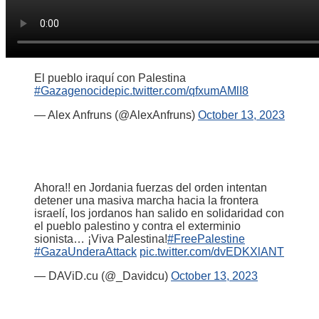
El pueblo iraquí con Palestina
#Gazagenocide
pic.twitter.com/qfxumAMlI8
— Alex Anfruns (@AlexAnfruns)
October 13, 2023
Ahora!! en Jordania fuerzas del orden intentan
detener una masiva marcha hacia la frontera
israelí, los jordanos han salido en solidaridad con
el pueblo palestino y contra el exterminio
sionista… ¡Viva Palestina!
#FreePalestine
#GazaUnderaAttack
pic.twitter.com/dvEDKXlANT
— DAViD.cu (@_Davidcu)
October 13, 2023