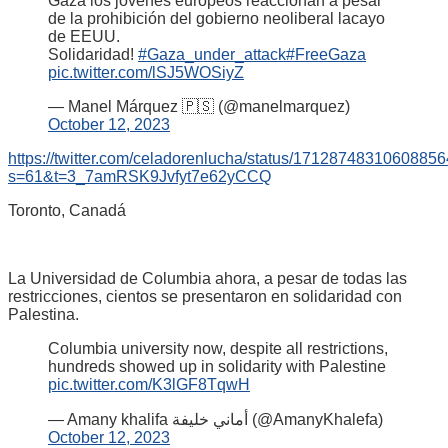
Gaza los jóvenes europeos reaccionan a pesar
de la prohibición del gobierno neoliberal lacayo
de EEUU.
Solidaridad!
#Gaza_under_attack
#FreeGaza
pic.twitter.com/lSJ5WOSiyZ
— Manel Márquez 🇵🇸 (@manelmarquez)
October 12, 2023
https://twitter.com/celadorenlucha/status/1712874831060885
s=61&t=3_7amRSK9Jvfyt7e62yCCQ
Toronto, Canadá
La Universidad de Columbia ahora, a pesar de todas las
restricciones, cientos se presentaron en solidaridad con
Palestina.
Columbia university now, despite all restrictions,
hundreds showed up in solidarity with Palestine
pic.twitter.com/K3lGF8TqwH
— Amany khalifa أماني خليفة (@AmanyKhalefa)
October 12, 2023