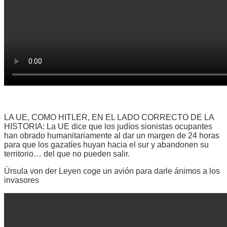
LA UE, COMO HITLER, EN EL LADO CORRECTO DE LA
HISTORIA: La UE dice que los judíos sionistas ocupantes
han obrado humanitariamente al dar un margen de 24 horas
para que los gazatíes huyan hacia el sur y abandonen su
territorio… del que no pueden salir.
Úrsula von der Leyen coge un avión para darle ánimos a los
invasores