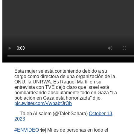
Esta mujer se está conteniendo debido a su
cargo como directora de una organización de la
ONU, la UNRWA. Es Raquel Martí, en su
entrevista con TVE dejó claro que Israel está
bombardeando absolutamente todo en Gaza “La
población en Gaza está horrorizada” dijo.
pic.twitter.com/VwbabtJrOb
— Taleb Alisalem (@TalebSahara)
October 13,
2023
#ENVIDEO
📹| Miles de personas en todo el