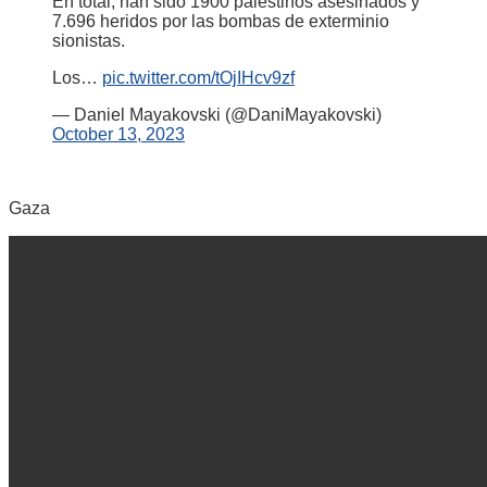
En total, han sido 1900 palestinos asesinados y
7.696 heridos por las bombas de exterminio
sionistas.
Los…
pic.twitter.com/tOjIHcv9zf
— Daniel Mayakovski (@DaniMayakovski)
October 13, 2023
Gaza