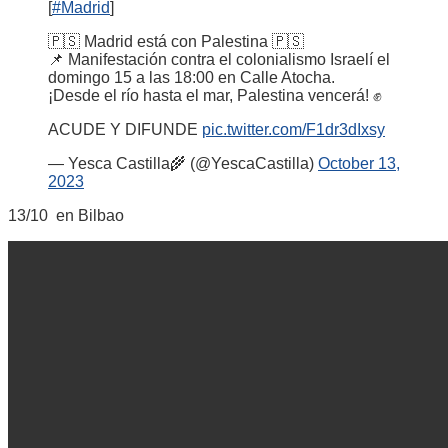
[
#Madrid
]
🇵🇸 Madrid está con Palestina 🇵🇸
📌 Manifestación contra el colonialismo Israelí el
domingo 15 a las 18:00 en Calle Atocha.
¡Desde el río hasta el mar, Palestina vencerá! ✊
ACUDE Y DIFUNDE
pic.twitter.com/F1dr3dIxsy
— Yesca Castilla🌾 (@YescaCastilla)
October 13,
2023
13/10 en Bilbao