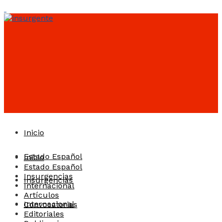
Inicio
Estado Español
Inicio
Estado Español
Insurgencias
Insurgencias
Internacional
Artículos
Internacional
Convocatorias
Editoriales