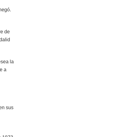
negó.
re de
dalid
esea la
e a
 en sus