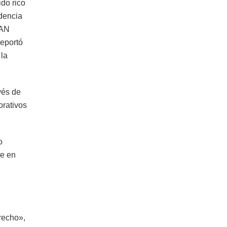
ido rico
ndencia
LAN
reportó
 la
vés de
orativos
o
ue en
recho»,