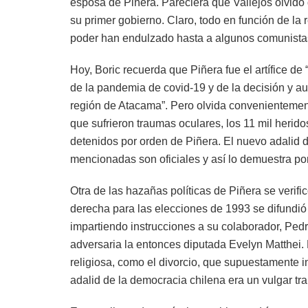
esposa de Piñera. Pareciera que Vallejos olvidó
su primer gobierno. Claro, todo en función de la 
poder han endulzado hasta a algunos comunista
Hoy, Boric recuerda que Piñera fue el artífice de
de la pandemia de covid-19 y de la decisión y a
región de Atacama”. Pero olvida convenientement
que sufrieron traumas oculares, los 11 mil herido
detenidos por orden de Piñera. El nuevo adalid d
mencionadas son oficiales y así lo demuestra por
Otra de las hazañas políticas de Piñera se verif
derecha para las elecciones de 1993 se difundió 
impartiendo instrucciones a su colaborador, Pedr
adversaria la entonces diputada Evelyn Matthei. 
religiosa, como el divorcio, que supuestamente i
adalid de la democracia chilena era un vulgar t