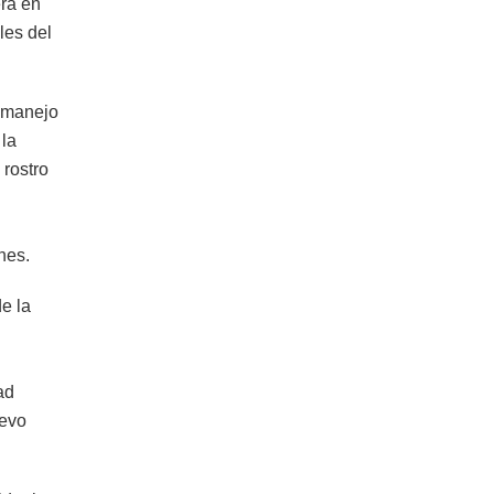
era en
les del
l manejo
 la
 rostro
nes.
e la
ad
uevo