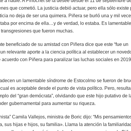
te a nadie. A Pinochet se la desee desde el 11 de septiembre d
es que cometió. La justicia debió actuar, pero ella sólo existe
ticia no deja de ser una quimera. Piñera se burló una y mil vece
 estaba por encima de ella…y de verdad, lo estaba. Es lamentable
s transgresiones que fueron muchas.
te beneficiado de su amistad con Piñera dice que este “fue un
n relevante aporte a la ciencia política al establecer un noved
 acuerdo con Piñera para paralizar las luchas sociales en 2019
padecen un lamentable síndrome de Estocolmo se fueron de bru
 cual es aceptable desde el punto de vista político. Pero, resulta
lo del “gran demócrata”, olvidando que este hijo putativo de l
l poder gubernamental para aumentar su riqueza.
nista” Camila Vallejos, ministra de Boric dijo: “Mis pensamiento
sus hijas e hijos, su familia». Llama la atención la familiarida