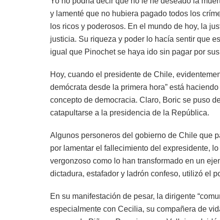
Yo no podría decir que no le he deseado la muer
y lamenté que no hubiera pagado todos los crímen
los ricos y poderosos. En el mundo de hoy, la jus
justicia. Su riqueza y poder lo hacía sentir que
igual que Pinochet se haya ido sin pagar por su
Hoy, cuando el presidente de Chile, evidentemen
demócrata desde la primera hora” está haciendo u
concepto de democracia. Claro, Boric se puso de
catapultarse a la presidencia de la República.
Algunos personeros del gobierno de Chile que 
por lamentar el fallecimiento del expresidente, lo
vergonzoso como lo han transformado en un ejemp
dictadura, estafador y ladrón confeso, utilizó e
En su manifestación de pesar, la dirigente “comu
especialmente con Cecilia, su compañera de vida, 