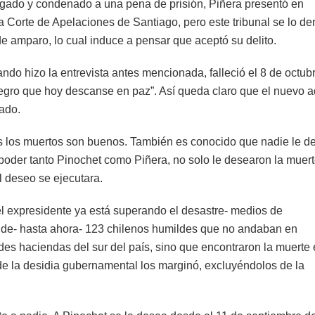
zgado y condenado a una pena de prisión, Piñera presentó en
 Corte de Apelaciones de Santiago, pero este tribunal se lo de
e amparo, lo cual induce a pensar que aceptó su delito.
do hizo la entrevista antes mencionada, falleció el 8 de octub
egro que hoy descanse en paz”. Así queda claro que el nuevo a
ado.
dos los muertos son buenos. También es conocido que nadie le d
 poder tanto Pinochet como Piñera, no solo le desearon la muert
l deseo se ejecutara.
l expresidente ya está superando el desastre- medios de
a de- hasta ahora- 123 chilenos humildes que no andaban en
des haciendas del sur del país, sino que encontraron la muerte
e la desidia gubernamental los marginó, excluyéndolos de la