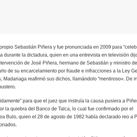
el propio Sebastián Piñera y fue pronunciada en 2009 para “celebr
a durante la dictadura, quien en una entrevista en televisión di
a intervención de José Piñera, hermano de Sebastián y ministro de
arlo de su encarcelamiento por fraude e infracciones a la Ley G
, Madariaga reafirmó sus dichos, llamándolo “mentiroso». De 
bustero.
idamente” para que el juez que instruía la causa pusiera a Piñe
r la quiebra del Banco de Talca, lo cual fue confirmado por el
ea Bulo, quien el 28 de agosto de 1982 había declarado reo a 
ionados.