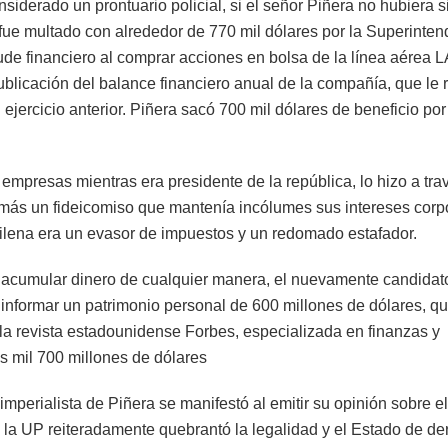
siderado un prontuario policial, si el señor Piñera no hubiera s
 fue multado con alrededor de 770 mil dólares por la Superinte
de financiero al comprar acciones en bolsa de la línea aérea 
ublicación del balance financiero anual de la compañía, que le 
ejercicio anterior. Piñera sacó 700 mil dólares de beneficio por
mpresas mientras era presidente de la república, lo hizo a tra
demás un fideicomiso que mantenía incólumes sus intereses corp
ilena era un evasor de impuestos y un redomado estafador.
 acumular dinero de cualquier manera, el nuevamente candidat
 informar un patrimonio personal de 600 millones de dólares, q
la revista estadounidense Forbes, especializada en finanzas y
s mil 700 millones de dólares
 imperialista de Piñera se manifestó al emitir su opinión sobre el
e la UP reiteradamente quebrantó la legalidad y el Estado de de