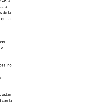
e 1973
 para
s de la
 que al
oso
 y
ces, no
a
s están
d con la