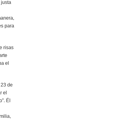
 justa
manera,
es para
e risas
arte
ba el
 23 de
r el
”. Él
milia,