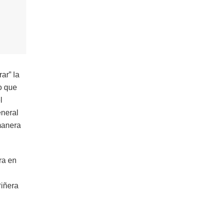
ar” la
jo que
l
eneral
manera
ra en
Piñera