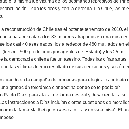
 que ella misma fue víctima de los desmanes represivos de Piñ
reconciliación…con los ricos y con la derecha. En Chile, las mie
s.
 “la reconstrucción de Chile tras el potente terremoto de 2010, e
udacia para rescatar a los 33 mineros atrapados en una mina en
e los casi 40 asesinados, los alrededor de 460 mutilados en el
s (tres mil 500 producidos por agentes del Estado) y los 25 mil
e la democracia chilena fue un asesino. Todas las cifras antes
que las víctimas fueron resultado de sus decisiones y sus órde
icó cuando en la campaña de primarias para elegir al candidato d
una grabación telefónica clandestina donde se le podía oír
o Pablo Díaz, para atacar de forma desleal y desacreditar a su
Las instrucciones a Díaz incluían ciertas cuestiones de moralid
ncomodarían a Matthei quien «es católica y no va a misa”. El n
ramposo.