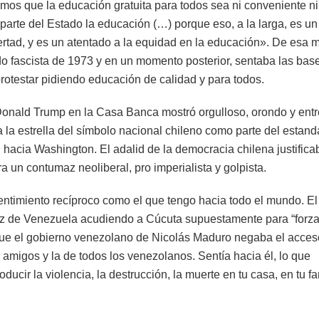
mos que la educación gratuita para todos sea ni conveniente ni
parte del Estado la educación (…) porque eso, a la larga, es un
ibertad, y es un atentado a la equidad en la educación». De esa 
ado fascista de 1973 y en un momento posterior, sentaba las bas
protestar pidiendo educación de calidad y para todos.
Donald Trump en la Casa Banca mostró orgulloso, orondo y entr
la estrella del símbolo nacional chileno como parte del estand
hacia Washington. El adalid de la democracia chilena justifica
a un contumaz neoliberal, pro imperialista y golpista.
entimiento recíproco como el que tengo hacia todo el mundo. El
paz de Venezuela acudiendo a Cúcuta supuestamente para “forza
ue el gobierno venezolano de Nicolás Maduro negaba el acceso
is amigos y la de todos los venezolanos. Sentía hacia él, lo que
ucir la violencia, la destrucción, la muerte en tu casa, en tu fa