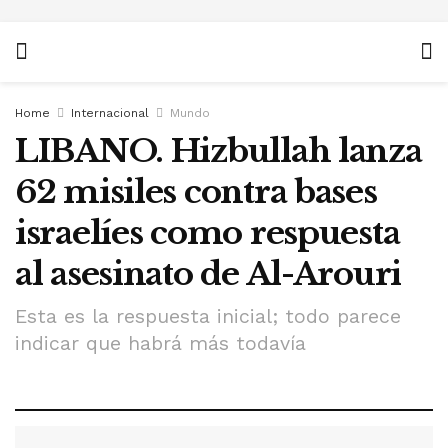
Home
Internacional
Mundo
LIBANO. Hizbullah lanza
62 misiles contra bases
israelíes como respuesta
al asesinato de Al-Arouri
Esta es la respuesta inicial; todo parece
indicar que habrá más todavía