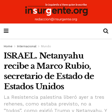
Home
Internacional
Mundo
ISRAEL. Netanyahu
recibe a Marco Rubio,
secretario de Estado de
Estados Unidos
La Resistencia palestina liberó ayer a tres
rehenes, como estaba previsto, no a
“todos”, como exigió Trump y Netanyahu. Y