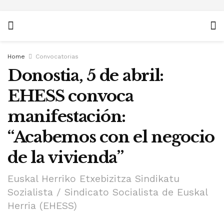
Home
Convocatorias
Donostia, 5 de abril:
EHESS convoca
manifestación:
“Acabemos con el negocio
de la vivienda”
Euskal Herriko Etxebizitza Sindikatu
Sozialista / Sindicato Socialista de Euskal
Herria (EHESS)