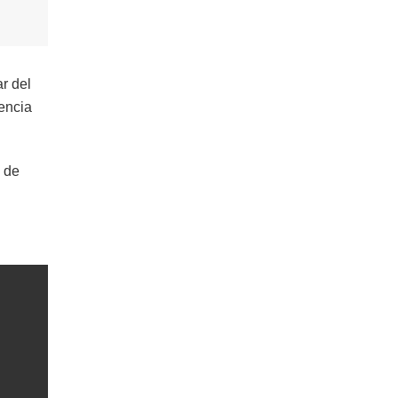
ar del
encia
l de