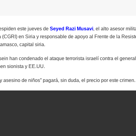
despiden este jueves de
Seyed Razi Musavi
, el alto asesor milit
(CGRI) en Siria y responsable de apoyo al Frente de la Resist
amasco, capital siria.
n han condenado el ataque terrorista israelí contra el genera
men sionista y EE.UU.
y asesino de niños” pagará, sin duda, el precio por este crimen.