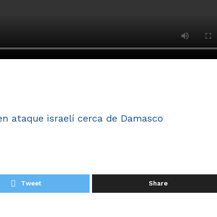
en ataque israelí cerca de Damasco
Tweet
Share