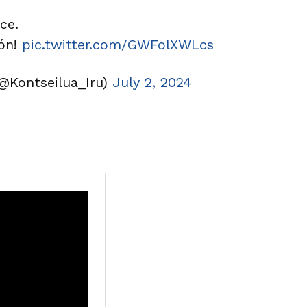
ce.
ión!
pic.twitter.com/GWFolXWLcs
(@Kontseilua_Iru)
July 2, 2024