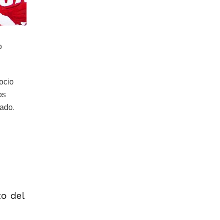
o
gocio
os
iado.
o del