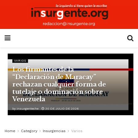
VARIOS
Los firmantes de la
“Declaración de Maracay”
rechazan cualquier forma de
tutelaje o dominación sobre
Venezuela
by
insurgenteche
30 DE JULIO DE 2026
Home
Category
Insurgencias
Varios