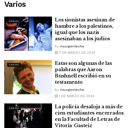
Varios
Los sionistas asesinan de
VARIOS
hambre a los palestinos,
igual que los nazis
asesinaban a los judíos
by
insurgenteche
2 DE MARZO DE 2024
Estas son algunas de las
VARIOS
palabras que Aaron
Bushnell escribió en su
testamento
by
insurgenteche
1 DE MARZO DE 2024
La policía desaloja a más de
VARIOS
cien estudiantes encerrados
en la Facultad de Letras de
Vitoria-Gasteiz