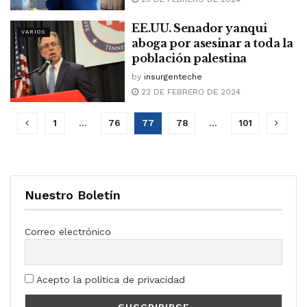
EE.UU. Senador yanqui
VARIOS
aboga por asesinar a toda la
población palestina
by
insurgenteche
22 DE FEBRERO DE 2024
1
…
76
77
78
…
101
Nuestro Boletín
Correo electrónico
Acepto la política de privacidad