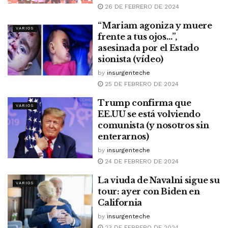
26 DE FEBRERO DE 2024
“Mariam agoniza y muere
VARIOS
frente a tus ojos…”,
asesinada por el Estado
sionista (vídeo)
by
insurgenteche
25 DE FEBRERO DE 2024
Trump confirma que
VARIOS
EE.UU se está volviendo
comunista (y nosotros sin
enterarnos)
by
insurgenteche
24 DE FEBRERO DE 2024
La viuda de Navalni sigue su
VARIOS
tour: ayer con Biden en
California
by
insurgenteche
23 DE FEBRERO DE 2024