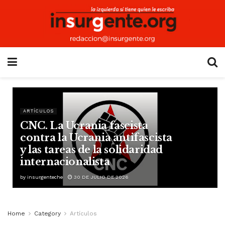
ARTÍCULOS
CNC. La Ucrania fascista
contra la Ucrania antifascista
y las tareas de la solidaridad
internacionalista
by
insurgenteche
30 DE JULIO DE 2026
Home
Category
Artículos