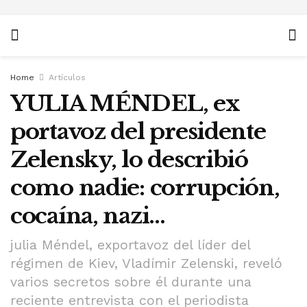
Home
Artículos
YULIA MÉNDEL, ex
portavoz del presidente
Zelensky, lo describió
como nadie: corrupción,
cocaína, nazi…
julia Méndel, exportavoz del líder del
régimen de Kiev, Vladímir Zelenski, reveló
varios secretos sobre él durante una
reciente entrevista con el periodista