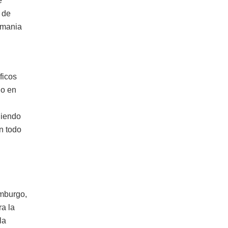
e
 de
emania
ficos
do en
niendo
n todo
amburgo,
a la
la