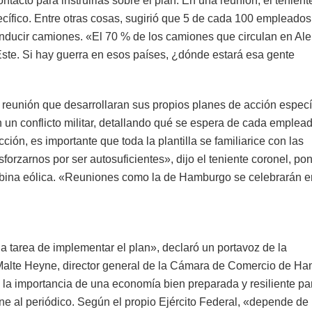
tacto para instruirlas sobre el plan. En una reunión, el tenient
cífico. Entre otras cosas, sugirió que 5 de cada 100 empleados
nducir camiones. «El 70 % de los camiones que circulan en Al
ste. Si hay guerra en esos países, ¿dónde estará esa gente
a reunión que desarrollaran sus propios planes de acción especí
 un conflicto militar, detallando qué se espera de cada emplea
cción, es importante que toda la plantilla se familiarice con las
rzarnos por ser autosuficientes», dijo el teniente coronel, po
urbina eólica. «Reuniones como la de Hamburgo se celebrarán e
la tarea de implementar el plan», declaró un portavoz de la
Malte Heyne, director general de la Cámara de Comercio de H
a importancia de una economía bien preparada y resiliente par
yne al periódico. Según el propio Ejército Federal, «depende de 