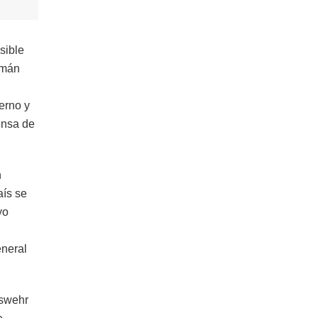
sible
lemán
erno y
ensa de
n
aís se
yo
eneral
eswehr