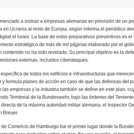
omenzado a instruir a empresas alemanas en previsión de un po
erra en Ucrania al resto de Europa, según informa el periódico a
gital el lunes. La base de estos preparativos preventivos es el
ento estratégico de más de mil páginas elaborado por el gobi
o contenido no ha sido revelado. Su principal objetivo es la def
agresiones externas, incluidos ciberataques.
y específica de todos los edificios e infraestructuras que merece
r y formula planes de acción en caso de que las defensas del p
 las empresas y la industria también se define en este plan, cu
ndo Territorial de la Bundeswehr, bajo las órdenes del Teniente
irecta de la máxima autoridad militar alemana, el Inspector G
n Breuer.
 de Comercio de Hamburgo fue el primer lugar donde la Bund