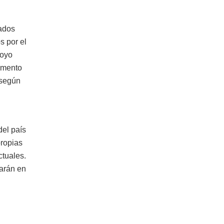
tados
s por el
poyo
lemento
 según
del país
propias
ctuales.
uarán en