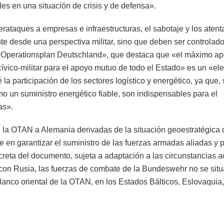
les en una situación de crisis y de defensa».
erataques a empresas e infraestructuras, el sabotaje y los aten
te desde una perspectiva militar, sino que deben ser controlado
l «Operationsplan Deutschland», que destaca que «el máximo a
n cívico-militar para el apoyo mutuo de todo el Estado» es un «e
la participación de los sectores logístico y energético, ya que,
 como un suministro energético fiable, son indispensables para el
as».
e la OTAN a Alemania derivadas de la situación geoestratégica 
e en garantizar el suministro de las fuerzas armadas aliadas y 
creta del documento, sujeta a adaptación a las circunstancias a
 con Rusia, las fuerzas de combate de la Bundeswehr no se sit
flanco oriental de la OTAN, en los Estados Bálticos, Eslovaquia,