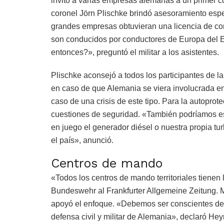
invitó a varias empresas alemanas a un primer con
coronel Jörn Plischke brindó asesoramiento espe
grandes empresas obtuvieran una licencia de co
son conducidos por conductores de Europa del E
entonces?», preguntó el militar a los asistentes.
Plischke aconsejó a todos los participantes de l
en caso de que Alemania se viera involucrada en
caso de una crisis de este tipo. Para la autoprote
cuestiones de seguridad. «También podríamos esfo
en juego el generador diésel o nuestra propia t
el país», anunció.
Centros de mando
«Todos los centros de mando territoriales tienen 
Bundeswehr al Frankfurter Allgemeine Zeitung. 
apoyó el enfoque. «Debemos ser conscientes de l
defensa civil y militar de Alemania», declaró He