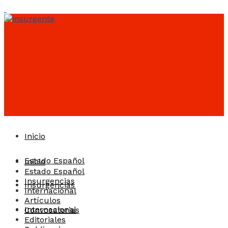
Inicio
Estado Español
Inicio
Estado Español
Insurgencias
Insurgencias
Internacional
Artículos
Internacional
Convocatorias
Editoriales