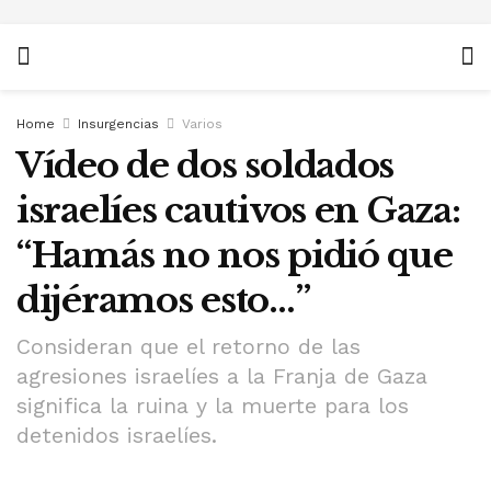
Home
Insurgencias
Varios
Vídeo de dos soldados
israelíes cautivos en Gaza:
“Hamás no nos pidió que
dijéramos esto…”
Consideran que el retorno de las
agresiones israelíes a la Franja de Gaza
significa la ruina y la muerte para los
detenidos israelíes.