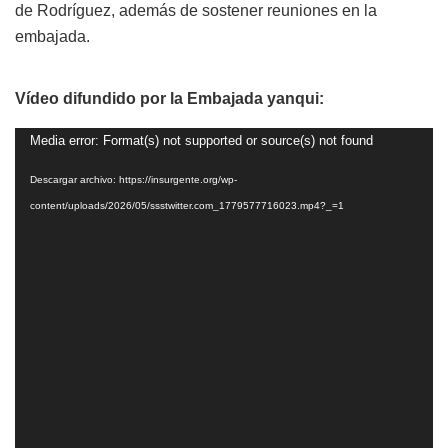
de Rodríguez, además de sostener reuniones en la
embajada.
Vídeo difundido por la Embajada yanqui:
Reproductor
Media error: Format(s) not supported or source(s) not found
de
Descargar archivo: https://insurgente.org/wp-
vídeo
content/uploads/2026/05/ssstwitter.com_1779577716023.mp4?_=1