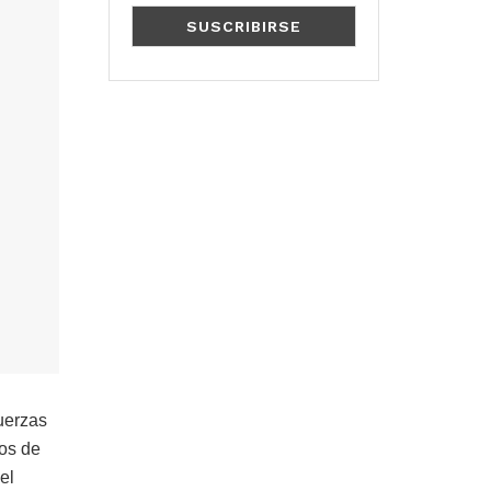
uerzas
os de
el