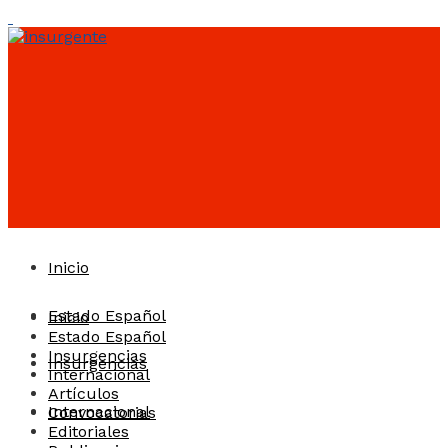
Inicio
Estado Español
Inicio
Estado Español
Insurgencias
Insurgencias
Internacional
Artículos
Internacional
Convocatorias
Editoriales