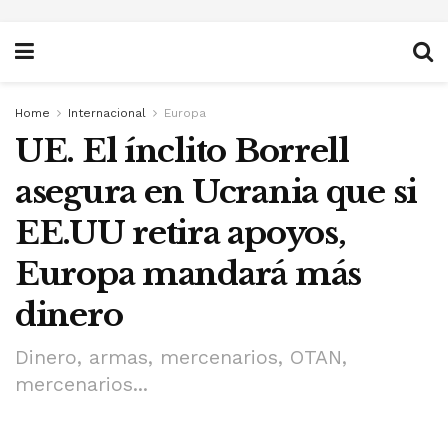
Home
Internacional
Europa
UE. El ínclito Borrell
asegura en Ucrania que si
EE.UU retira apoyos,
Europa mandará más
dinero
Dinero, armas, mercenarios, OTAN,
mercenarios...