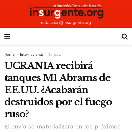
Home
Internacional
Europa
UCRANIA recibirá
tanques M1 Abrams de
EE.UU. ¿Acabarán
destruidos por el fuego
ruso?
El envío se materializará en los próximos