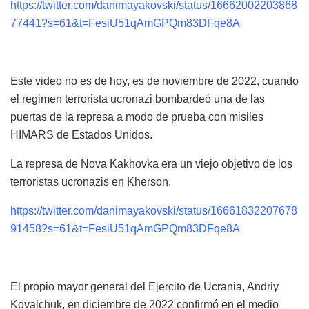
https://twitter.com/danimayakovski/status/16662002203868
77441?s=61&t=FesiU51qAmGPQm83DFqe8A
Este video no es de hoy, es de noviembre de 2022, cuando
el regimen terrorista ucronazi bombardeó una de las
puertas de la represa a modo de prueba con misiles
HIMARS de Estados Unidos.
La represa de Nova Kakhovka era un viejo objetivo de los
terroristas ucronazis en Kherson.
https://twitter.com/danimayakovski/status/16661832207678
91458?s=61&t=FesiU51qAmGPQm83DFqe8A
El propio mayor general del Ejercito de Ucrania, Andriy
Kovalchuk, en diciembre de 2022 confirmó en el medio