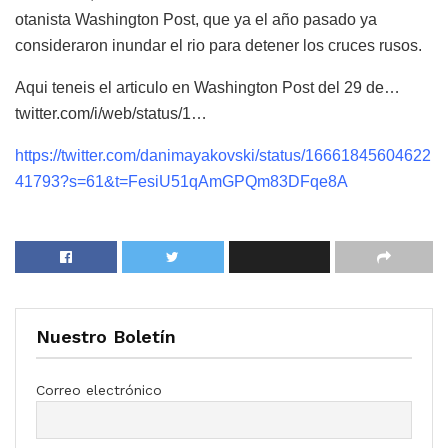
otanista Washington Post, que ya el año pasado ya
consideraron inundar el rio para detener los cruces rusos.
Aqui teneis el articulo en Washington Post del 29 de…
twitter.com/i/web/status/1…
https://twitter.com/danimayakovski/status/16661845604622
41793?s=61&t=FesiU51qAmGPQm83DFqe8A
Nuestro Boletín
Correo electrónico