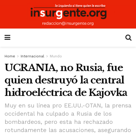
Home
Internacional
Mundo
UCRANIA, no Rusia, fue
quien destruyó la central
hidroeléctrica de Kajovka
Muy en su línea pro EE.UU.-OTAN, la prensa
occidental ha culpado a Rusia de los
bombardeos, pero esta ha rechazado
rotundamente las acusaciones, asegurando