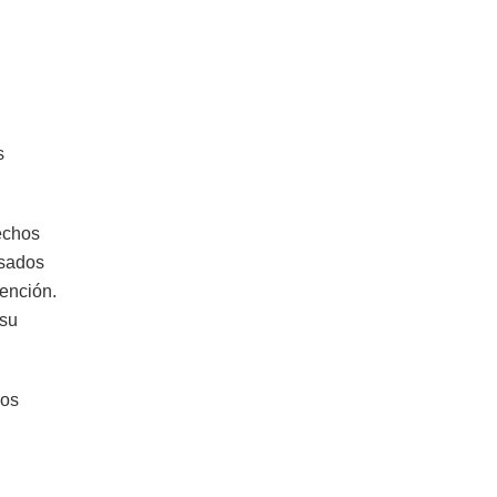
s
echos
usados
tención.
 su
gos