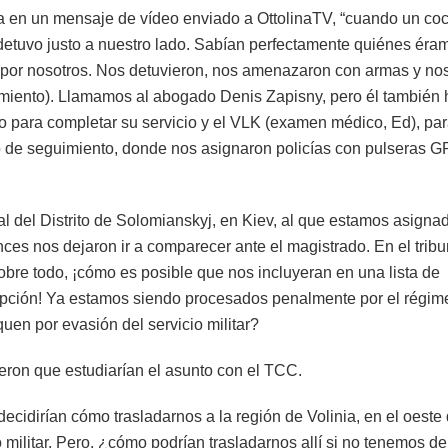
ha en un mensaje de vídeo enviado a OttolinaTV, “cuando un co
e detuvo justo a nuestro lado. Sabían perfectamente quiénes éra
por nosotros. Nos detuvieron, nos amenazaron con armas y no
utamiento). Llamamos al abogado Denis Zapisny, pero él también 
o para completar su servicio y el VLK (examen médico, Ed), pa
 de seguimiento, donde nos asignaron policías con pulseras G
l del Distrito de Solomianskyj, en Kiev, al que estamos asigna
es nos dejaron ir a comparecer ante el magistrado. En el tribu
obre todo, ¡cómo es posible que nos incluyeran en una lista de
pción! Ya estamos siendo procesados penalmente por el régim
en por evasión del servicio militar?
ijeron que estudiarían el asunto con el TCC.
ecidirían cómo trasladarnos a la región de Volinia, en el oeste
 militar. Pero, ¿cómo podrían trasladarnos allí si no tenemos d