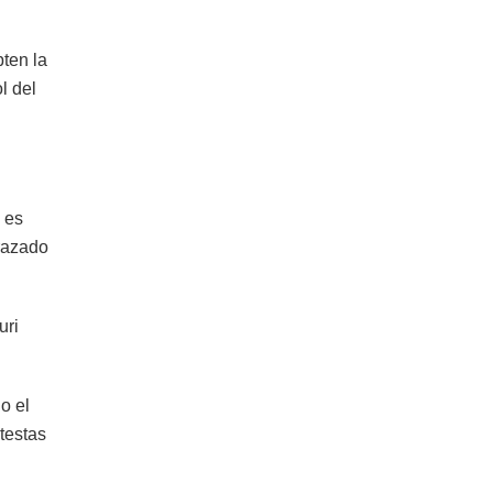
pten la
l del
 es
frazado
uri
o el
testas