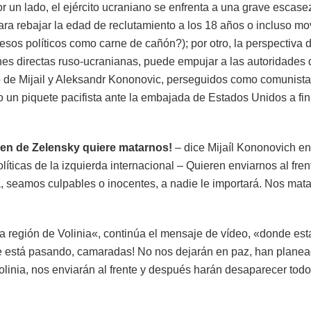
r un lado, el ejército ucraniano se enfrenta a una grave escase
ra rebajar la edad de reclutamiento a los 18 años o incluso mov
esos políticos como carne de cañón?); por otro, la perspectiva d
ciones directas ruso-ucranianas, puede empujar a las autoridades
io de Mijail y Aleksandr Kononovic, perseguidos como comunista
do un piquete pacifista ante la embajada de Estados Unidos a fi
men de Zelensky quiere matarnos!
– dice Mijaíl Kononovich en
íticas de la izquierda internacional – Quieren enviarnos al fren
 seamos culpables o inocentes, a nadie le importará. Nos mata
a región de Volinia«, continúa el mensaje de vídeo, «donde es
o que está pasando, camaradas! No nos dejarán en paz, han plane
olinia, nos enviarán al frente y después harán desaparecer todo