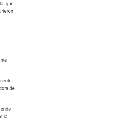
ta, que
urieron
ente
omento
adora de
fiende
e la