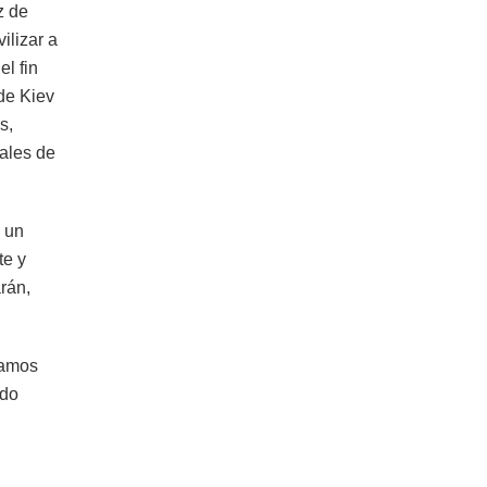
z de
ilizar a
el fin
 de Kiev
s,
nales de
 un
te y
rán,
tamos
ado