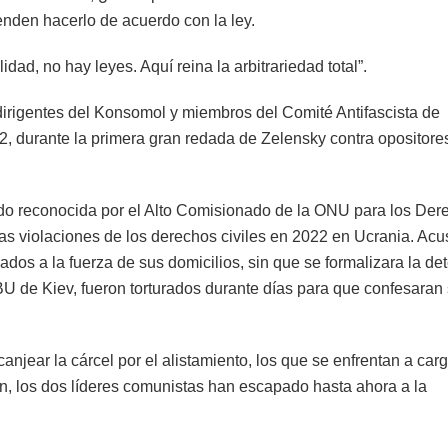
nden hacerlo de acuerdo con la ley.
dad, no hay leyes. Aquí reina la arbitrariedad total”.
dirigentes del Konsomol y miembros del Comité Antifascista de
2, durante la primera gran redada de Zelensky contra opositore
ido reconocida por el Alto Comisionado de la ONU para los Der
as violaciones de los derechos civiles en 2022 en Ucrania. Ac
dos a la fuerza de sus domicilios, sin que se formalizara la de
BU de Kiev, fueron torturados durante días para que confesaran
jear la cárcel por el alistamiento, los que se enfrentan a car
ón, los dos líderes comunistas han escapado hasta ahora a la