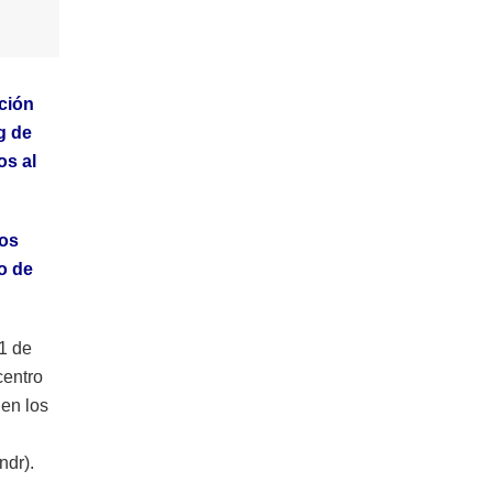
ción
g de
os al
nos
o de
21 de
centro
 en los
ndr).