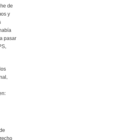
che de
mos y
s
había
ra pasar
PS,
dos
nal,
en:
 de
erecho