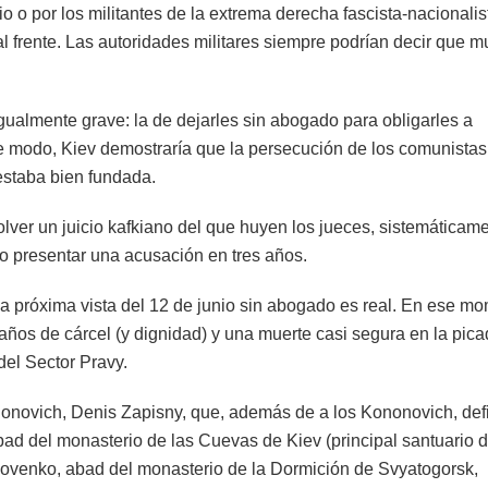
o o por los militantes de la extrema derecha fascista-nacionalis
 al frente. Las autoridades militares siempre podrían decir que m
gualmente grave: la de dejarles sin abogado para obligarles a
e modo, Kiev demostraría que la persecución de los comunistas
estaba bien fundada.
olver un juicio kafkiano del que huyen los jueces, sistemáticam
o presentar una acusación en tres años.
a próxima vista del 12 de junio sin abogado es real. En ese m
 años de cárcel (y dignidad) y una muerte casi segura en la pic
del Sector Pravy.
onovich, Denis Zapisny, que, además de a los Kononovich, de
abad del monasterio de las Cuevas de Kiev (principal santuario d
akovenko, abad del monasterio de la Dormición de Svyatogorsk,