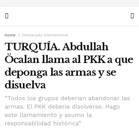
Home
Destacado Internacional
TURQUÍA. Abdullah
Öcalan llama al PKK a que
deponga las armas y se
disuelva
“Todos los grupos deberían abandonar las
armas. El PKK debería disolverse. Hago
este llamamiento y asumo la
responsabilidad histórica”