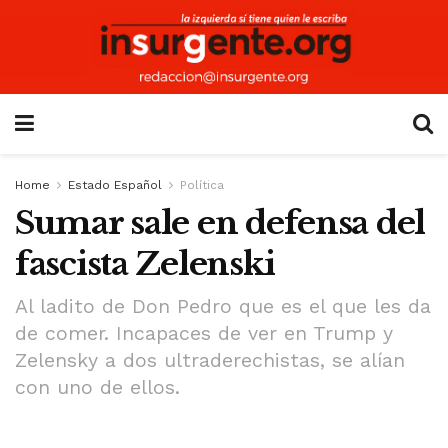
Home
Estado Español
Política
Sumar sale en defensa del
fascista Zelenski
Al ladito de Don Pedro que es el que les da
de comer. Incapaces de ver en Trump y
Zelensky a dos ultraderechistas, se alían
con uno de ellos.