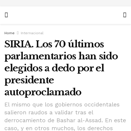
Home
Internacional
SIRIA. Los 70 últimos
parlamentarios han sido
elegidos a dedo por el
presidente
autoproclamado
El mismo que los gobiernos occidentales
salieron raudos a validar tras el
derrocamiento de Bashar al-Assad. En este
caso, y en otros muchos, los derechos