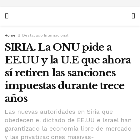
Home
Destacado Internacional
SIRIA. La ONU pide a
EE.UU y la U.E que ahora
sí retiren las sanciones
impuestas durante trece
años
Las nuevas autoridades en Siria que
obedecen el dictado de EE.UU e Israel han
garantizado la economía libre de mercado
y las privatizaciones masivas-