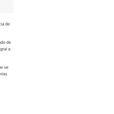
cia de
tado de
gral a
ue se
rias