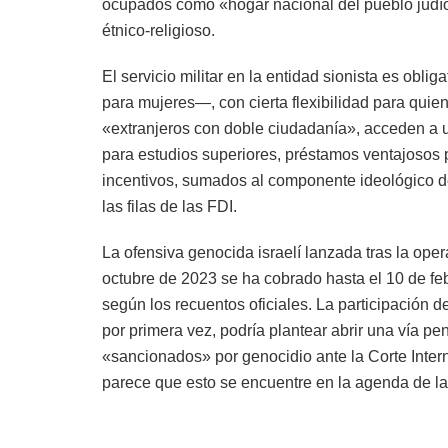
ocupados como «hogar nacional del pueblo judío
étnico-religioso.
El servicio militar en la entidad sionista es ob
para mujeres—, con cierta flexibilidad para quie
«extranjeros con doble ciudadanía», acceden a
para estudios superiores, préstamos ventajosos 
incentivos, sumados al componente ideológico d
las filas de las FDI.
La ofensiva genocida israelí lanzada tras la ope
octubre de 2023 se ha cobrado hasta el 10 de fe
según los recuentos oficiales. La participación 
por primera vez, podría plantear abrir una vía p
«sancionados» por genocidio ante la Corte Intern
parece que esto se encuentre en la agenda de l