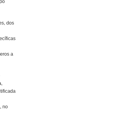
upo
es, dos
cíficas
jeros a
e
a,
tificada
, no