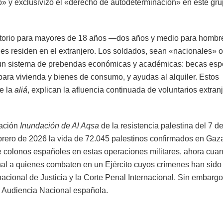
» y exclusivizó el «derecho de autodeterminación» en este gr
ligatorio para mayores de 18 años —dos años y medio para hombr
nes residen en el extranjero. Los soldados, sean «nacionales» o
 un sistema de prebendas económicas y académicas: becas espe
para vivienda y bienes de consumo, y ayudas al alquiler. Estos
e la
aliá
, explican la afluencia continuada de voluntarios extran
ración
Inundación de Al Aqsa
de la resistencia palestina del 7 d
brero de 2026 la vida de 72.045 palestinos confirmados en Gaz
de colonos españoles en estas operaciones militares, ahora cuan
enal a quienes combaten en un Ejército cuyos crímenes han sido
acional de Justicia y la Corte Penal Internacional. Sin embargo
a Audiencia Nacional española.