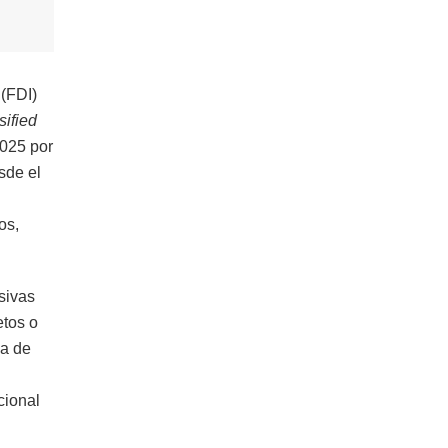
 (FDI)
sified
2025 por
sde el
os,
sivas
etos o
ca de
cional