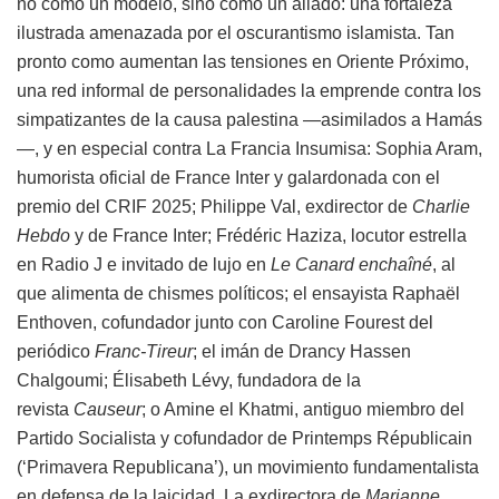
no como un modelo, sino como un aliado: una fortaleza
ilustrada amenazada por el oscurantismo islamista. Tan
pronto como aumentan las tensiones en Oriente Próximo,
una red informal de personalidades la emprende contra los
simpatizantes de la causa palestina —asimilados a Hamás
—, y en especial contra La Francia Insumisa: Sophia Aram,
humorista oficial de France Inter y galardonada con el
premio del
CRIF
2025; Philippe Val, exdirector de
Charlie
Hebdo
y de France Inter; Frédéric Haziza, locutor estrella
en Radio J e invitado de lujo en
Le Canard enchaîné
, al
que alimenta de chismes políticos; el ensayista Raphaël
Enthoven, cofundador junto con Caroline Fourest del
periódico
Franc-Tireur
; el imán de Drancy Hassen
Chalgoumi; Élisabeth Lévy, fundadora de la
revista
Causeur
; o Amine el Khatmi, antiguo miembro del
Partido Socialista y cofundador de Printemps Républicain
(‘Primavera Republicana’), un movimiento fundamentalista
en defensa de la laicidad. La exdirectora de
Marianne
,