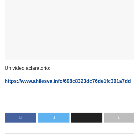
Un video aclaratorio:
https://www.ahilesva.info/698c8323dc76de1fc301a7dd