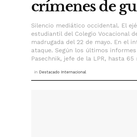
crímenes de g
Silencio mediático occidental. El ej
estudiantil del Colegio Vocacional 
madrugada del 22 de mayo. En el in
ataque. Según los últimos informes 
Pasechnik, jefe de la LPR, hasta 65 
in
Destacado Internacional