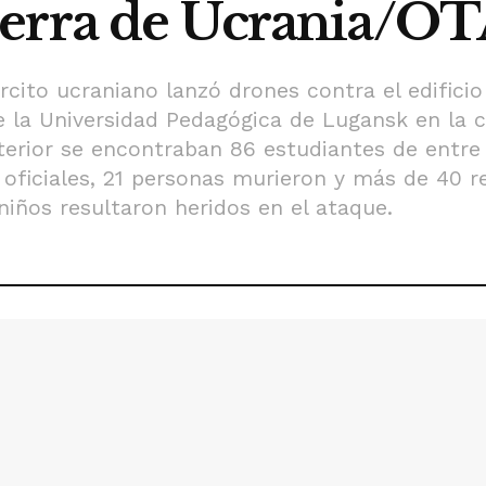
uerra de Ucrania/O
ército ucraniano lanzó drones contra el edifici
de la Universidad Pedagógica de Lugansk en la 
terior se encontraban 86 estudiantes de entre
oficiales, 21 personas murieron y más de 40 r
niños resultaron heridos en el ataque.