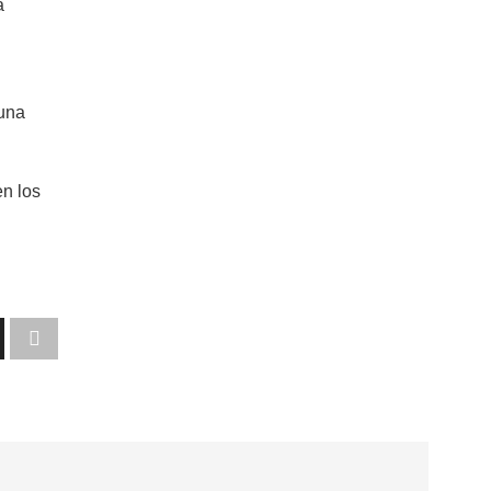
a
 una
n los