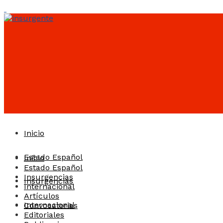
Inicio
Estado Español
Inicio
Estado Español
Insurgencias
Insurgencias
Internacional
Artículos
Internacional
Convocatorias
Editoriales