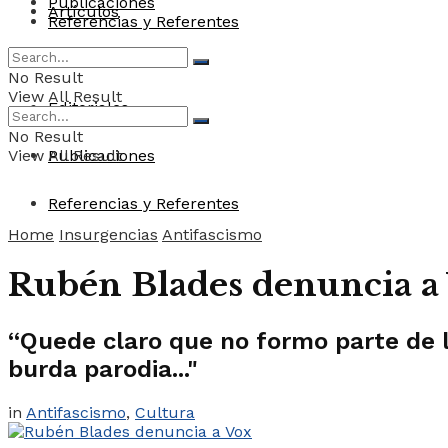
Publicaciones
Artículos
Referencias y Referentes
Convocatorias
No Result
View All Result
Editoriales
No Result
View All Result
Publicaciones
Referencias y Referentes
Home
Insurgencias
Antifascismo
Rubén Blades denuncia a
“Quede claro que no formo parte de l
burda parodia..."
in
Antifascismo
,
Cultura