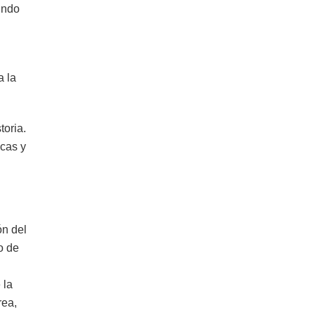
undo
a la
toria.
icas y
ón del
o de
 la
rea,