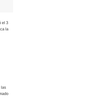
 el 3
ca la
 las
rmado