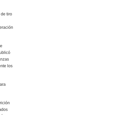
de tiro
peración
de
ublicó
anzas
nte los
para
rición
tados