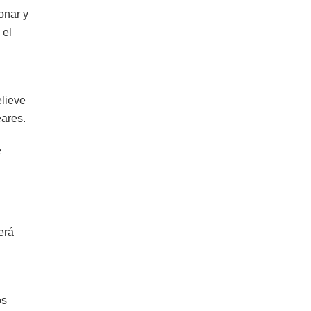
onar y
 el
elieve
eares.
e
erá
os