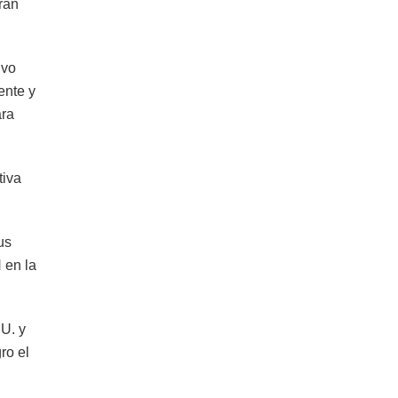
rán
ivo
ente y
ara
tiva
us
 en la
U. y
ro el