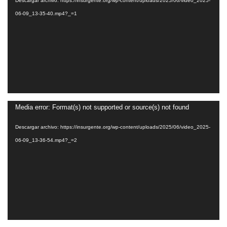
Descargar archivo: https://insurgente.org/wp-content/uploads/2025/06/video_2025-
vídeo
06-09_13-35-40.mp4?_=1
Reproductor
Media error: Format(s) not supported or source(s) not found
de
Descargar archivo: https://insurgente.org/wp-content/uploads/2025/06/video_2025-
vídeo
06-09_13-36-54.mp4?_=2