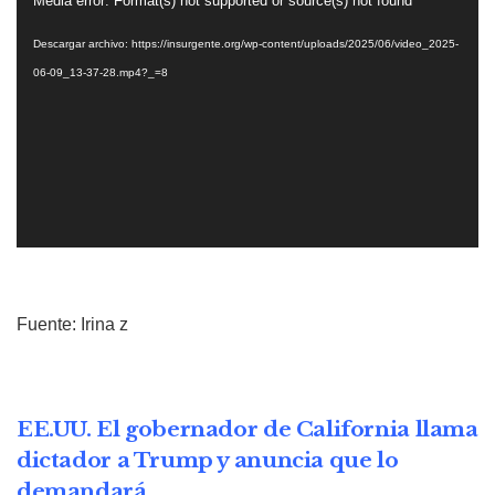
Media error: Format(s) not supported or source(s) not found
de
Descargar archivo: https://insurgente.org/wp-content/uploads/2025/06/video_2025-
vídeo
06-09_13-37-28.mp4?_=8
Fuente: Irina z
EE.UU. El gobernador de California llama
dictador a Trump y anuncia que lo
demandará