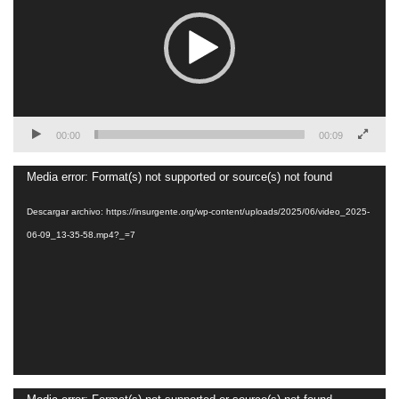
00:00
00:09
Reproductor
Media error: Format(s) not supported or source(s) not found
de
Descargar archivo: https://insurgente.org/wp-content/uploads/2025/06/video_2025-
vídeo
06-09_13-35-58.mp4?_=7
Reproductor