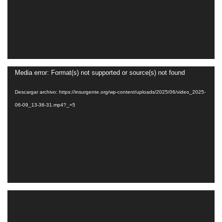
Reproductor
Media error: Format(s) not supported or source(s) not found
de
Descargar archivo: https://insurgente.org/wp-content/uploads/2025/06/video_2025-
vídeo
06-09_13-36-31.mp4?_=5
Reproductor
de
vídeo