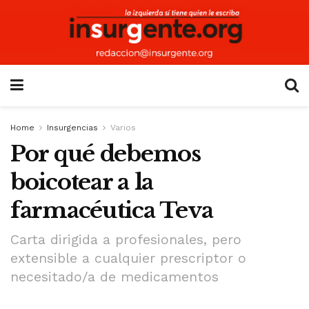
Home
Insurgencias
Varios
Por qué debemos
boicotear a la
farmacéutica Teva
Carta dirigida a profesionales, pero
extensible a cualquier prescriptor o
necesitado/a de medicamentos