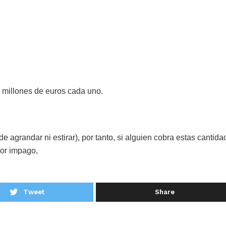
8 millones de euros cada uno.
ede agrandar ni estirar), por tanto, si alguien cobra estas cantid
por impago,
Tweet
Share