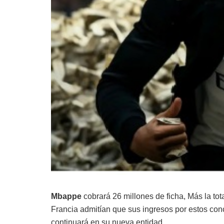
Mbappe
cobrará 26 millones de ficha, Más la t
Francia admitían que sus ingresos por estos con
continuará en su nueva entidad.