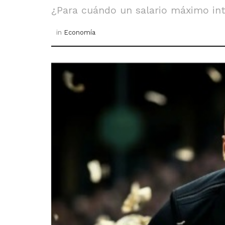
¿Para cuándo un salario máximo int
in
Economía