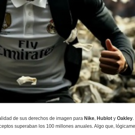
otalidad de sus derechos de imagen para
Nike
,
Hublot
y
Oakley
.
ceptos superaban los 100 millones anuales. Algo que, lógicame