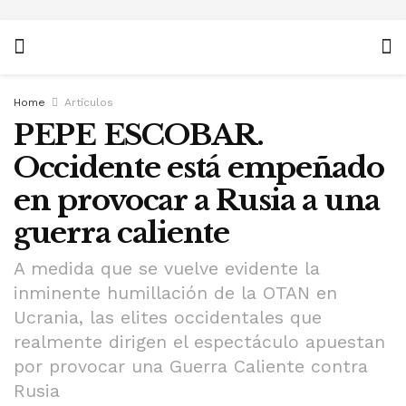
Home
Artículos
PEPE ESCOBAR.
Occidente está empeñado
en provocar a Rusia a una
guerra caliente
A medida que se vuelve evidente la
inminente humillación de la OTAN en
Ucrania, las elites occidentales que
realmente dirigen el espectáculo apuestan
por provocar una Guerra Caliente contra
Rusia