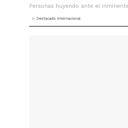
Personas huyendo ante el inminente
in
Destacado Internacional