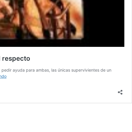
l respecto
pedir ayuda para ambas, las únicas supervivientes de un
PALESTINA.
endo
Asesinato
israelí
de
la
niña
Hind,
de
6
años,