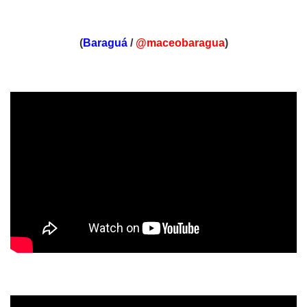
(
Baraguá
/
@maceobaragua
)