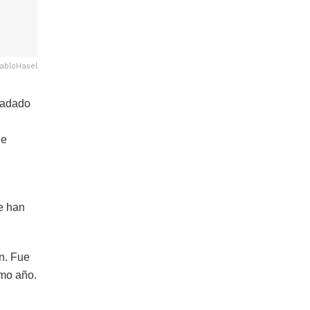
PabloHasel
ladado
,
de
le han
n. Fue
smo año.