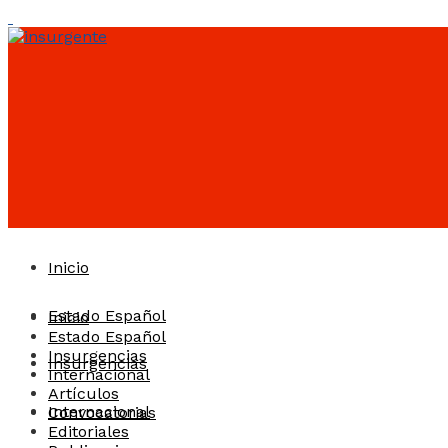
Inicio
Estado Español
Inicio
Estado Español
Insurgencias
Insurgencias
Internacional
Artículos
Internacional
Convocatorias
Editoriales