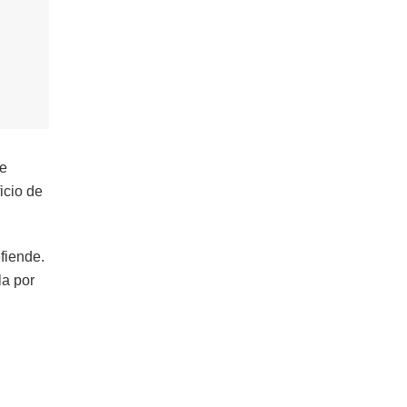
de
icio de
fiende.
la por