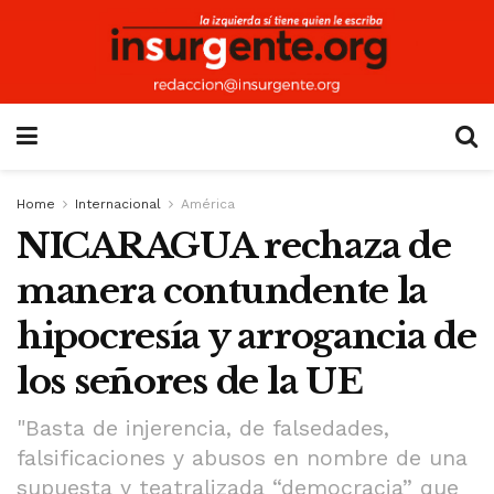
Home
Internacional
América
NICARAGUA rechaza de
manera contundente la
hipocresía y arrogancia de
los señores de la UE
"Basta de injerencia, de falsedades,
falsificaciones y abusos en nombre de una
supuesta y teatralizada “democracia” que