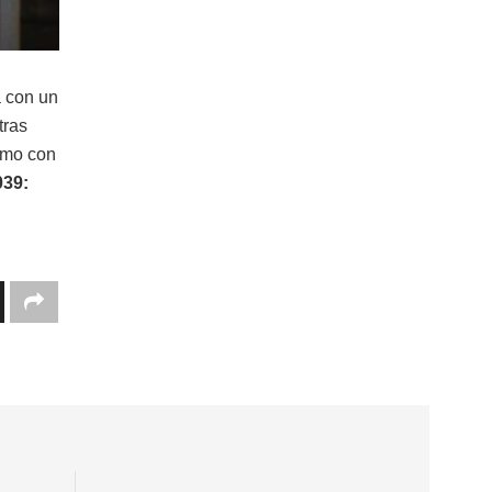
a con un
tras
smo con
039: