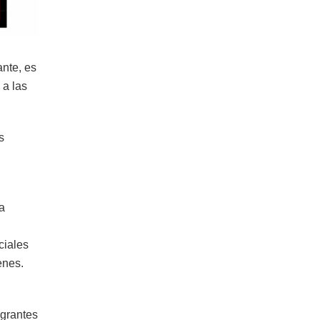
ante, es
 a las
s
a
ciales
enes.
igrantes