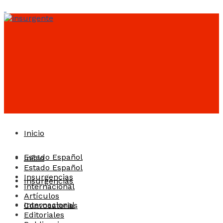
Inicio
Estado Español
Inicio
Estado Español
Insurgencias
Insurgencias
Internacional
Artículos
Internacional
Convocatorias
Editoriales