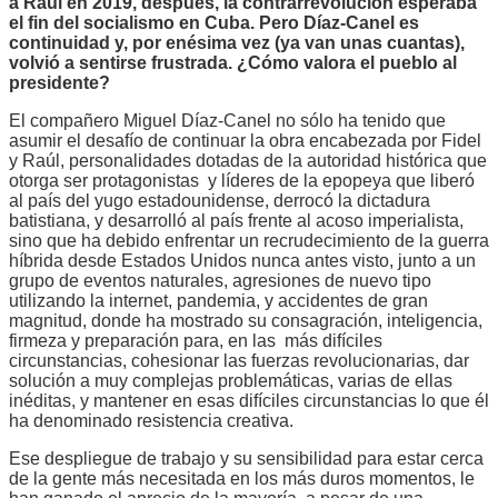
a Raúl en 2019, después, la contrarrevolución esperaba
el fin del socialismo en Cuba. Pero Díaz-Canel es
continuidad y, por enésima vez (ya van unas cuantas),
volvió a sentirse frustrada. ¿Cómo valora el pueblo al
presidente?
El compañero Miguel Díaz-Canel no sólo ha tenido que
asumir el desafío de continuar la obra encabezada por Fidel
y Raúl, personalidades dotadas de la autoridad histórica que
otorga ser protagonistas y líderes de la epopeya que liberó
al país del yugo estadounidense, derrocó la dictadura
batistiana, y desarrolló al país frente al acoso imperialista,
sino que ha debido enfrentar un recrudecimiento de la guerra
híbrida desde Estados Unidos nunca antes visto, junto a un
grupo de eventos naturales, agresiones de nuevo tipo
utilizando la internet, pandemia, y accidentes de gran
magnitud, donde ha mostrado su consagración, inteligencia,
firmeza y preparación para, en las más difíciles
circunstancias, cohesionar las fuerzas revolucionarias, dar
solución a muy complejas problemáticas, varias de ellas
inéditas, y mantener en esas difíciles circunstancias lo que él
ha denominado resistencia creativa.
Ese despliegue de trabajo y su sensibilidad para estar cerca
de la gente más necesitada en los más duros momentos, le