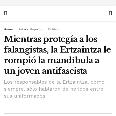
Home
Estado Español
Política
Mientras protegía a los
falangistas, la Ertzaintza le
rompió la mandíbula a
un joven antifascista
Los responsables de la Ertzaintza, como
siempre, sólo hablaron de heridos entre
sus uniformados.